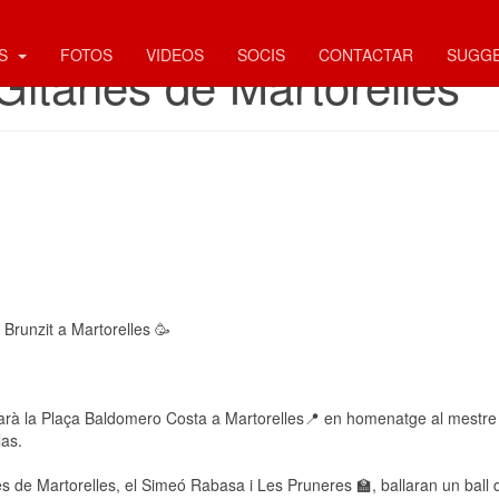
Ball de Gitanes de Martorelles
ES
FOTOS
VIDEOS
SOCIS
CONTACTAR
SUGG
Gitanes de Martorelles
 Brunzit a Martorelles 🥳
rarà la Plaça Baldomero Costa a Martorelles📍 en homenatge al mestre
las.
les de Martorelles, el Simeó Rabasa i Les Pruneres 🏫, ballaran un ball d