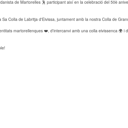
rdanista de Martorelles 🕺 participant així en la celebració del 50è anive
a Sa Colla de Labritja d'Eivissa, juntament amb la nostra Colla de Gran
itats martorellenques ❤️, d'intercanvi amb una colla eivissenca 🌍 i d
le!