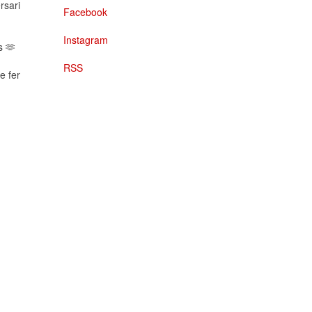
rsari
Facebook
Instagram
s 🫶
RSS
e fer