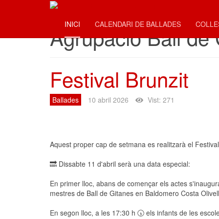
Agrupació 
INICI
CALENDARI DE BALLADES
COLL
Agrupació Ball de 
Festival Brunzit
Ballades
10 abril 2026
Vist: 271
Aquest proper cap de setmana es realitzarà el Festival
🔜 Dissabte 11 d'abril serà una data especial:
En primer lloc, abans de començar els actes s'inaugu
mestres de Ball de Gitanes en Baldomero Costa Olivel
En segon lloc, a les 17:30 h 🕠 els infants de les esco