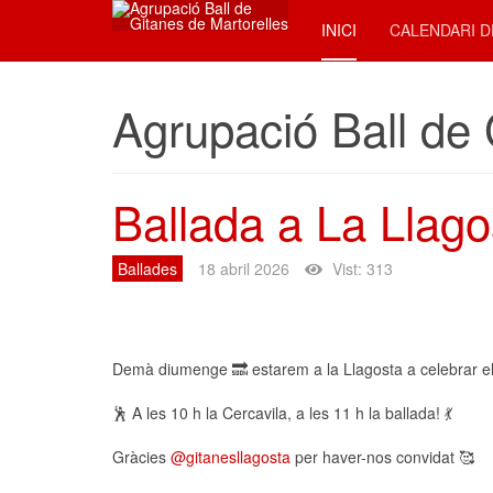
INICI
CALENDARI D
Agrupació Ball de 
Ballada a La Llago
Ballades
18 abril 2026
Vist: 313
Demà diumenge 🔜 estarem a la Llagosta a celebrar el
🕺 A les 10 h la Cercavila, a les 11 h la ballada! 💃
Gràcies
@gitanesllagosta
per haver-nos convidat 🥰