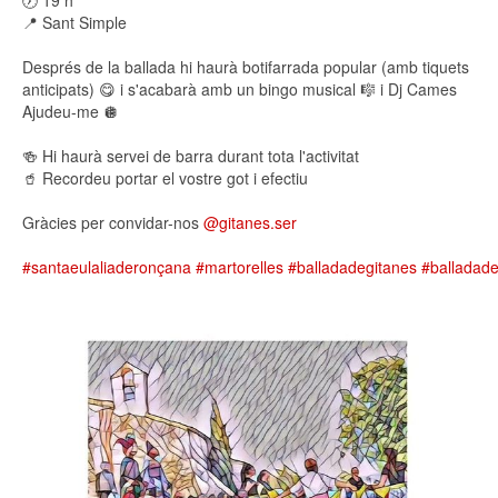
📍 Sant Simple
Després de la ballada hi haurà botifarrada popular (amb tiquets
anticipats) 😋 i s'acabarà amb un bingo musical 🎼 i Dj Cames
Ajudeu-me 🪩
🍻 Hi haurà servei de barra durant tota l'activitat
🥤 Recordeu portar el vostre got i efectiu
Gràcies per convidar-nos
@gitanes.ser
#santaeulaliaderonçana
#martorelles
#balladadegitanes
#balladade