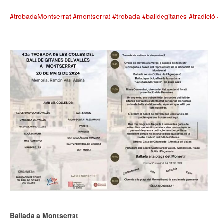
#trobadaMontserrat
#montserrat
#trobada
#balldegitanes
#tradició
Ballada a Montserrat