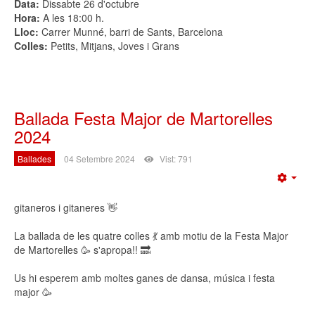
Data:
Dissabte 26 d'octubre
Hora:
A les 18:00 h.
Lloc:
Carrer Munné, barri de Sants, Barcelona
Colles:
Petits, Mitjans, Joves i Grans
Ballada Festa Major de Martorelles
2024
Ballades
04 Setembre 2024
Vist: 791
Emp
gitaneros i gitaneres 👋
La ballada de les quatre colles 💃 amb motiu de la Festa Major
de Martorelles 🥳 s'apropa!! 🔜
Us hi esperem amb moltes ganes de dansa, música i festa
major 🥳