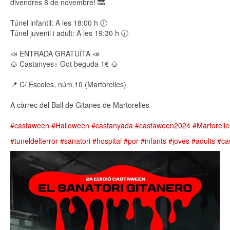
divendres 8 de novembre! 🔜
Túnel infantil: A les 18:00 h 🕕
Túnel juvenil i adult: A les 19:30 h 🕢
📣 ENTRADA GRATUÏTA 📣
🌰 Castanyes+ Got beguda 1€ 🌰
📍 C/ Escoles, núm.10 (Martorelles)
A càrrec del Ball de Gitanes de Martorelles
#castaween
#Halloween
#castanyada
#castaween2024
#Martorelle
#tuneldelterror
#sanatori
#hospital
#por
#infants
#joves
#adults
#ca