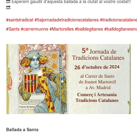
🔜 Esperem gaudir d'aquesta ballada a la ciutat al vostre costat!!
🔜
#santstradicat
#5ajornadadetradicionscatalanes
#tradicionscatalan
#Sants
#carrermunne
#Martorelles
#balldegitanes
#balldegitanesma
Ballada a Sants