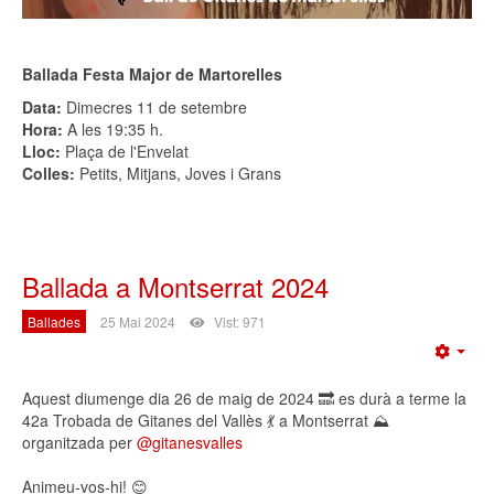
Ballada Festa Major de Martorelles
Data:
Dimecres 11 de setembre
Hora:
A les 19:35 h.
Lloc:
Plaça de l'Envelat
Colles:
Petits, Mitjans, Joves i Grans
Ballada a Montserrat 2024
Ballades
25 Mai 2024
Vist: 971
Emp
Aquest diumenge dia 26 de maig de 2024 🔜 es durà a terme la
42a Trobada de Gitanes del Vallès 💃 a Montserrat ⛰️
organitzada per
@gitanesvalles
Animeu-vos-hi! 😊