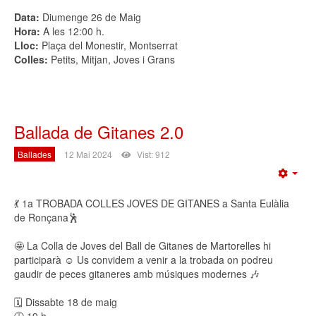
Data:
Diumenge 26 de Maig
Hora:
A les 12:00 h.
Lloc:
Plaça del Monestir, Montserrat
Colles:
Petits, Mitjan, Joves i Grans
Ballada de Gitanes 2.0
Ballades
12 Mai 2024
Vist: 912
Emp
💃 1a TROBADA COLLES JOVES DE GITANES a Santa Eulàlia
de Ronçana🕺
🤩 La Colla de Joves del Ball de Gitanes de Martorelles hi
participarà ☺️ Us convidem a venir a la trobada on podreu
gaudir de peces gitaneres amb músiques modernes 🎶
🗓️ Dissabte 18 de maig
🕖 19 h