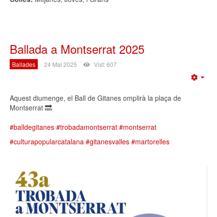
Ballada a Montserrat 2025
Ballades
24 Mai 2025
Vist: 607
Emp
Aquest diumenge, el Ball de Gitanes omplirà la plaça de
Montserrat 🔜
#balldegitanes
#trobadamontserrat
#montserrat
#culturapopularcatalana
#gitanesvalles
#martorelles