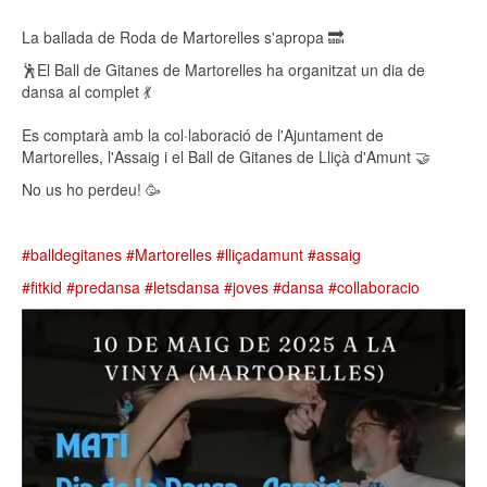
Emp
La ballada de Roda de Martorelles s'apropa 🔜
🕺El Ball de Gitanes de Martorelles ha organitzat un dia de
dansa al complet 💃
Es comptarà amb la col·laboració de l'Ajuntament de
Martorelles, l'Assaig i el Ball de Gitanes de Lliçà d'Amunt 🤝
No us ho perdeu! 🥳
#balldegitanes
#Martorelles
#lliçadamunt
#assaig
#fitkid
#predansa
#letsdansa
#joves
#dansa
#collaboracio