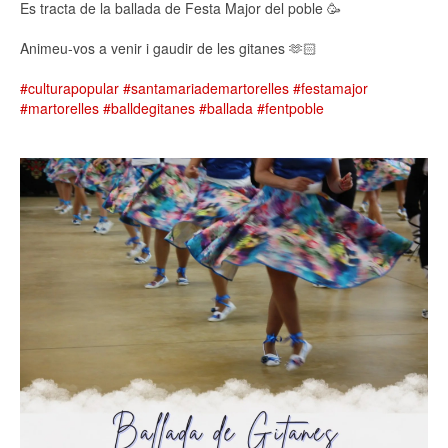
Es tracta de la ballada de Festa Major del poble 🥳
Animeu-vos a venir i gaudir de les gitanes 🫶🏻
#culturapopular
#santamariademartorelles
#festamajor
#martorelles
#balldegitanes
#ballada
#fentpoble