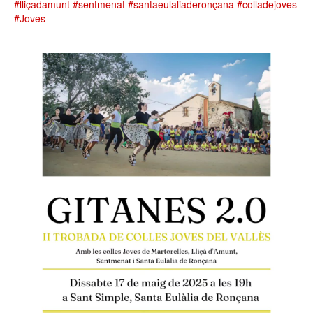
#lliçadamunt
#sentmenat
#santaeulaliaderonçana
#colladejoves
#Joves