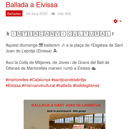
Ballada a Eivissa
Ballades
05 Juny 2025
Vist: 662
Emp
🕺 🄸🄽🅃🄴🅁🄲🄰🄽🅅🄸 🄲🅄🄻🅃🅄🅁🄰🄻 💃
Aquest diumenge 🔜 ballarem 🎶 a la plaça de l'Església de Sant
Joan de Labritja (Eivissa) 🏝
Avui la Colla de Mitjanes, de Joves i de Grans del Ball de
Gitanes de Martorelles marxen rumb a Eivissa 🛳
#martorelles
#Catalunya
#santjoandelabritja
#Eivissa
#intercanvicultural
#ballada
#balldegitanes