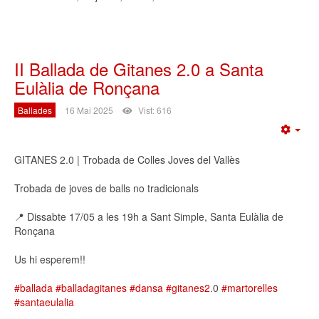
II Ballada de Gitanes 2.0 a Santa
Eulàlia de Ronçana
Ballades
16 Mai 2025
Vist: 616
Emp
GITANES 2.0 | Trobada de Colles Joves del Vallès
Trobada de joves de balls no tradicionals
📍 Dissabte 17/05 a les 19h a Sant Simple, Santa Eulàlia de
Ronçana
Us hi esperem!!
#ballada
#balladagitanes
#dansa
#gitanes2
.0
#martorelles
#santaeulalia