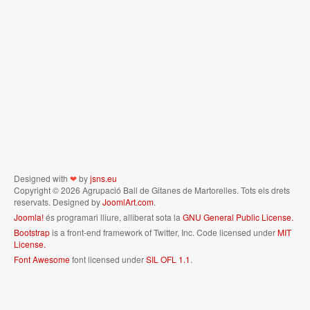
Designed with
❤
by
jsns.eu
Copyright © 2026 Agrupació Ball de Gitanes de Martorelles. Tots els drets
reservats. Designed by
JoomlArt.com
.
Joomla!
és programari lliure, alliberat sota la
GNU General Public License.
Bootstrap
is a front-end framework of Twitter, Inc. Code licensed under
MIT
License.
Font Awesome
font licensed under
SIL OFL 1.1
.