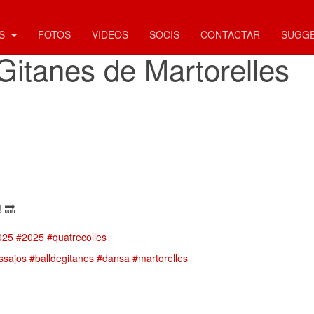
Ball de Gitanes de Martorelles
ES
FOTOS
VIDEOS
SOCIS
CONTACTAR
SUGG
Gitanes de Martorelles
! 🔜
025
#2025
#quatrecolles
ssajos
#balldegitanes
#dansa
#martorelles