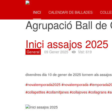
Agrupació 
INICI
CALENDARI DE BALLADES
COLL
Agrupació Ball de 
Inici assajos 2025
General
09 Gener 2025
Vist: 619
divendres dia 10 de gener de 2025 tornem als assajos
#novatemporada2025
#novatemporada
#temporada2
#collapetites
#collamitjanes
#collajoves
#collagrans
#a