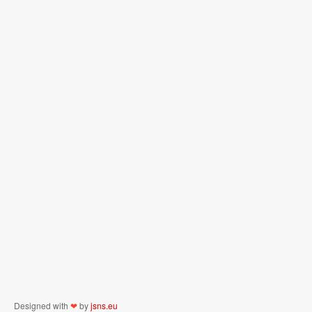
Designed with
❤
by
jsns.eu