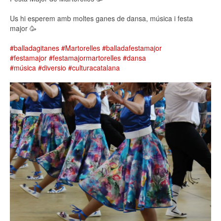
Us hi esperem amb moltes ganes de dansa, música i festa
major 🥳
#balladagitanes
#Martorelles
#balladafestamajor
#festamajor
#festamajormartorelles
#dansa
#música
#diversio
#culturacatalana