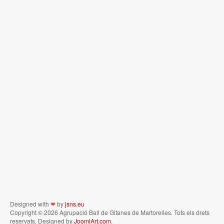
Designed with
❤
by
jsns.eu
Copyright © 2026 Agrupació Ball de Gitanes de Martorelles. Tots els drets
reservats. Designed by
JoomlArt.com
.