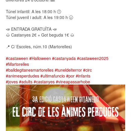
Túnel infantil: A les 18:00 h 🕕
Túnel juvenil i adult: A les 19:00 h 🕢
📣 ENTRADA GRATUÏTA 📣
🌰 Castanyes 2€ + Got beguda 1€ 🌰
📍 C/ Escoles, núm.10 (Martorelles)
#castaween
#Halloween
#castanyada
#castaween2025
#Martorelles
#balldegitanesmartorelles
#tuneldelterror
#circ
#animesperdudes
#ultimafuncio
#por
#infants
#joves
#adults
#castanyes
#vineapassarhobe