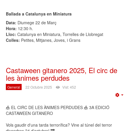
Ballada a Catalunya en Miniatura
Data:
Diumege 22 de Març
Hora:
12:30 h.
Lloc:
Catalunya en Miniatura, Torrelles de Llobregat
Colles:
Petites, Mitjanes, Joves, i Grans
Castaween gitanero 2025, El circ de
les ànimes perdudes
General
22 Octubre 2025
Vist: 452
Emp
🎪 EL CIRC DE LES ÀNIMES PERDUDES 🎪 3A EDICIÓ
CASTAWEEN GITANERO
Vols gaudir d'una tarda terrorífica? Vine al túnel del terror
divendres 24 d'octubre! 🔜