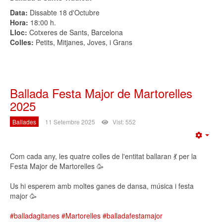
Data:
Dissabte 18 d'Octubre
Hora:
18:00 h.
Lloc:
Cotxeres de Sants, Barcelona
Colles:
Petits, Mitjanes, Joves, i Grans
Ballada Festa Major de Martorelles
2025
Ballades
11 Setembre 2025
Vist: 552
Emp
Com cada any, les quatre colles de l'entitat ballaran 💃 per la
Festa Major de Martorelles 🥳
Us hi esperem amb moltes ganes de dansa, música i festa
major 🥳
#balladagitanes
#Martorelles
#balladafestamajor