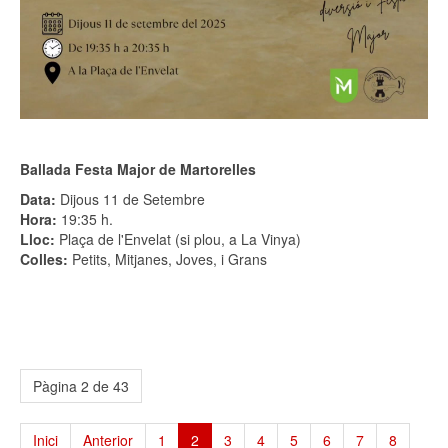
Ballada Festa Major de Martorelles
Data:
Dijous 11 de Setembre
Hora:
19:35 h.
Lloc:
Plaça de l'Envelat (si plou, a La Vinya)
Colles:
Petits, Mitjanes, Joves, i Grans
Pàgina 2 de 43
Inici
Anterior
1
2
3
4
5
6
7
8