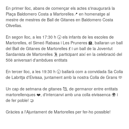
En primer lloc, abans de començar els actes s'inaugurarà la
Plaça Baldomero Costa a Martorelles📍 en homenatge al
mestre de mestres de Ball de Gitanes en Baldomero Costa
Olivellas.
En segon lloc, a les 17:30 h 🕠 els infants de les escoles de
Martorelles, el Simeó Rabasa i Les Pruneres 🏫, ballaran un ball
del Ball de Gitanes de Martorelles 💃 i un ball de la Joventut
Sardanista de Martorelles 🕺 participant així en la celebració del
50è aniversari d'ambdues entitats
En tercer lloc, a les 19:30 h 🕢 ballarà com a convidada Sa Colla
de Labritja d'Eivissa, juntament amb la nostra Colla de Grans 🫶
Un cap de setmana de gitanes 🥰, de germanor entre entitats
martorellenques ❤️, d'intercanvi amb una colla eivissenca 🌍 i
de fer poble! 🤝
Gràcies a l'Ajuntament de Martorelles per fer-ho possible!