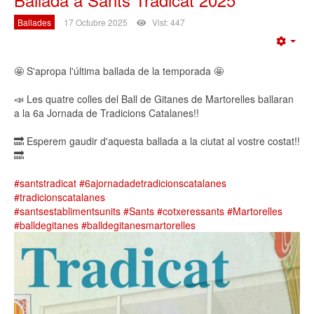
Ballades
17 Octubre 2025
Vist: 447
Emp
🤩 S'apropa l'última ballada de la temporada 🤩
📣 Les quatre colles del Ball de Gitanes de Martorelles ballaran
a la 6a Jornada de Tradicions Catalanes!!
🔜 Esperem gaudir d'aquesta ballada a la ciutat al vostre costat!!
🔜
#santstradicat
#6ajornadadetradicionscatalanes
#tradicionscatalanes
#santsestablimentsunits
#Sants
#cotxeressants
#Martorelles
#balldegitanes
#balldegitanesmartorelles