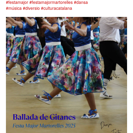
#festamajor
#festamajormartorelles
#dansa
#música
#diversio
#culturacatalana