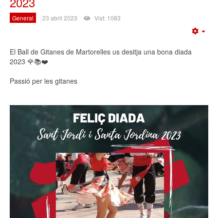
2023
General
23 abril 2023
Vist: 1083
Emp
El Ball de Gitanes de Martorelles us desitja una bona diada
2023 🌹📚❤️
Passió per les gitanes