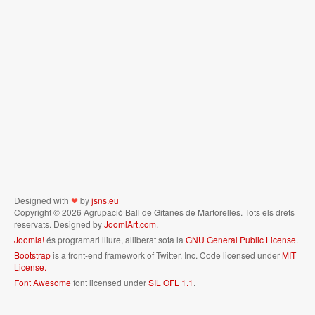
Designed with
❤
by
jsns.eu
Copyright © 2026 Agrupació Ball de Gitanes de Martorelles. Tots els drets
reservats. Designed by
JoomlArt.com
.
Joomla!
és programari lliure, alliberat sota la
GNU General Public License.
Bootstrap
is a front-end framework of Twitter, Inc. Code licensed under
MIT
License.
Font Awesome
font licensed under
SIL OFL 1.1
.