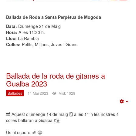
Ballada de Roda a Santa Perpètua de Mogoda
Data:
Diumenge 21 de Maig
Hora:
A les 11:30 h.
Lloc:
La Rambla
Colles:
Petits, Mitjans, Joves i Grans
Ballada de la roda de gitanes a
Gualba 2023
Ballades
11 Mai 2023
Vist: 1028
Emp
🔜 Aquest diumenge 14 de maig 🗓️ a les 11 h les nostres 4
colles ballaran a Gualba 💃🕺
Us hi esperem!! 🤩