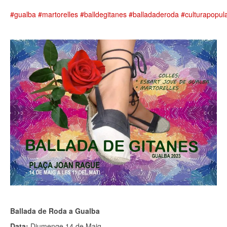
#gualba
#martorelles
#balldegitanes
#balladaderoda
#culturapopul
Ballada de Roda a Gualba
Data:
Diumenge 14 de Maig