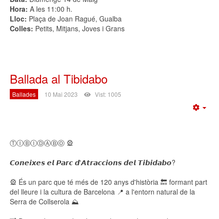
Hora:
A les 11:00 h.
Lloc:
Plaça de Joan Ragué, Gualba
Colles:
Petits, Mitjans, Joves i Grans
Ballada al Tibidabo
Ballades
10 Mai 2023
Vist: 1005
Emp
ⓉⒾⒷⒾⒹⒶⒷⓄ 🎡
𝘾𝙤𝙣𝙚𝙞𝙭𝙚𝙨 𝙚𝙡 𝙋𝙖𝙧𝙘 𝙙'𝘼𝙩𝙧𝙖𝙘𝙘𝙞𝙤𝙣𝙨 𝙙𝙚𝙡 𝙏𝙞𝙗𝙞𝙙𝙖𝙗𝙤?
🎡 És un parc que té més de 120 anys d'història 🔙 formant part
del lleure i la cultura de Barcelona 📍 a l'entorn natural de la
Serra de Collserola ⛰️