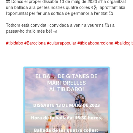
🔜 Doncs el proper dissabte 13 de maig de 2023 s'ha organitzat
una ballada allà per les nostres quatre colles 💃🕺, aprofitant així
l'oportunitat per fer una sortida de germanor a l'entitat 🥰
Tothom està convidat i convidada a venir a veure'ns 🥰 i a
passar-ho d'allò més bé! 🎢
#tibidabo
#Barcelona
#culturapopular
#tibidabobarcelona
#balldegi