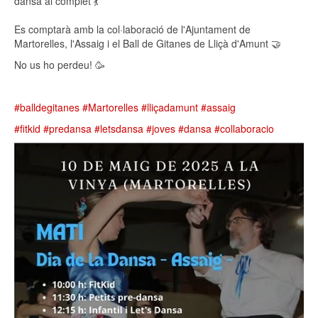
dansa al complet 💃
Es comptarà amb la col·laboració de l'Ajuntament de
Martorelles, l'Assaig i el Ball de Gitanes de Lliçà d'Amunt 🤝
No us ho perdeu! 🥳
#balldegitanes
#Martorelles
#lliçadamunt
#assaig
#fitkid
#predansa
#letsdansa
#joves
#dansa
#collaboracio