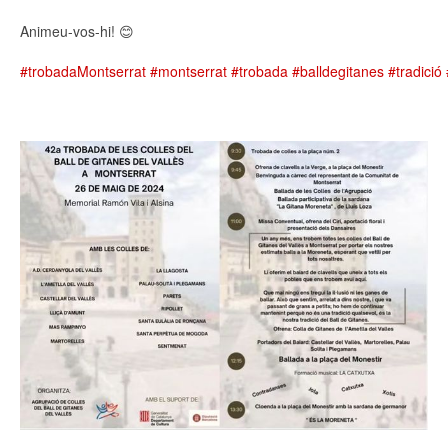
Animeu-vos-hi! 😊
#trobadaMontserrat
#montserrat
#trobada
#balldegitanes
#tradició