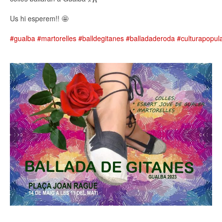
Us hi esperem!! 🤩
#gualba
#martorelles
#balldegitanes
#balladaderoda
#culturapopul