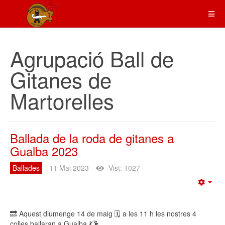
Agrupació Ball de
Gitanes de
Martorelles
Ballada de la roda de gitanes a
Gualba 2023
Ballades
11 Mai 2023
Vist: 1027
Emp
🔜 Aquest diumenge 14 de maig 🗓️ a les 11 h les nostres 4
colles ballaran a Gualba 💃🕺