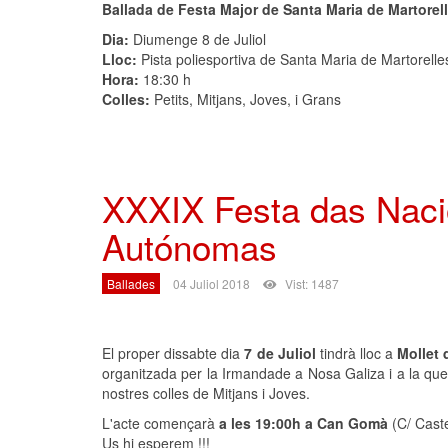
Ballada de Festa Major de Santa Maria de Martorel
Dia:
Diumenge 8 de Juliol
Lloc:
Pista poliesportiva de Santa Maria de Martorelle
Hora:
18:30 h
Colles:
Petits, Mitjans, Joves, i Grans
XXXIX Festa das Nac
Autónomas
Ballades
04 Juliol 2018
Vist: 1487
El proper dissabte dia
7 de Juliol
tindrà lloc a
Mollet 
organitzada per la Irmandade a Nosa Galiza i a la que l
nostres colles de Mitjans i Joves.
L'acte començarà
a les 19:00h a Can Gomà
(C/ Cast
Us hi esperem !!!