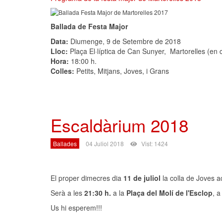
Ballada de Festa Major
Data:
Diumenge, 9 de Setembre de 2018
Lloc:
Plaça El·líptica de Can Sunyer, Martorelles (en c
Hora:
18:00 h.
Colles:
Petits, Mitjans, Joves, i Grans
Escaldàrium 2018
Ballades
04 Juliol 2018
Vist: 1424
El proper dimecres dia
11 de juliol
la colla de Joves a
Serà a les
21:30 h.
a la
Plaça del Molí de l'Esclop
, 
Us hi esperem!!!