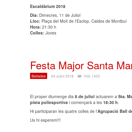
Escaldàrium 2018
Dia:
Dimecres, 11 de Juliol
Lloc:
Plaça del Molí de l'Esclop, Caldes de Montbuí
Hora:
21:30 h
Colles:
Joves
Festa Major Santa Mar
Ballades
04 Juliol 2018
Vist: 1433
El proper diumenge dia
8 de juliol
actuarem a
Sta. M
pista poliesportiva
i començarà a les
18:30 h
.
Hi participaran les quatre colles de l'
Agrupació Ball d
Us hi esperem!!!