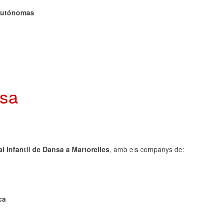
Autónomas
nsa
al Infantil de Dansa a Martorelles
, amb els companys de:
ca