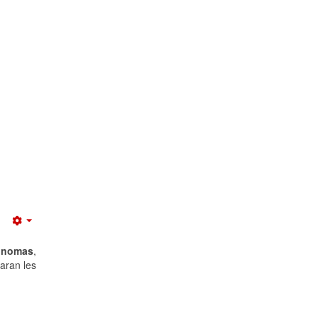
Empty
tónomas
,
taran les