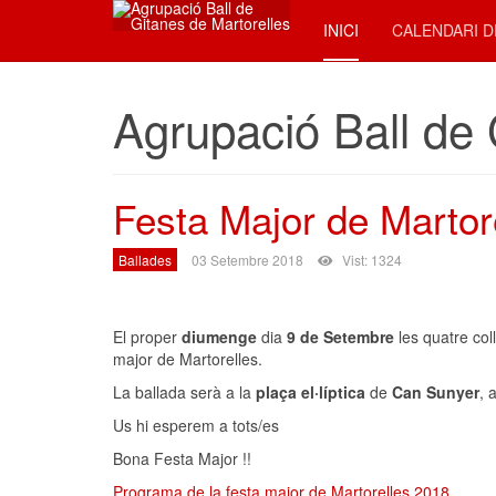
INICI
CALENDARI D
Agrupació Ball de 
Festa Major de Martor
Ballades
03 Setembre 2018
Vist: 1324
El proper
diumenge
dia
9 de Setembre
les quatre coll
major de Martorelles.
La ballada serà a la
plaça el·líptica
de
Can Sunyer
, 
Us hi esperem a tots/es
Bona Festa Major !!
Programa de la festa major de Martorelles 2018