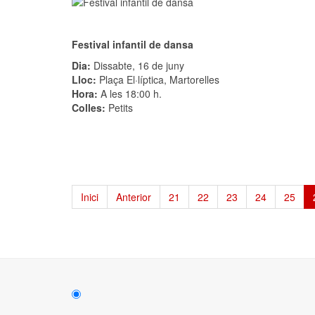
Festival infantil de dansa
Dia:
Dissabte, 16 de juny
Lloc:
Plaça El·líptica, Martorelles
Hora:
A les 18:00 h.
Colles:
Petits
Inici
Anterior
21
22
23
24
25