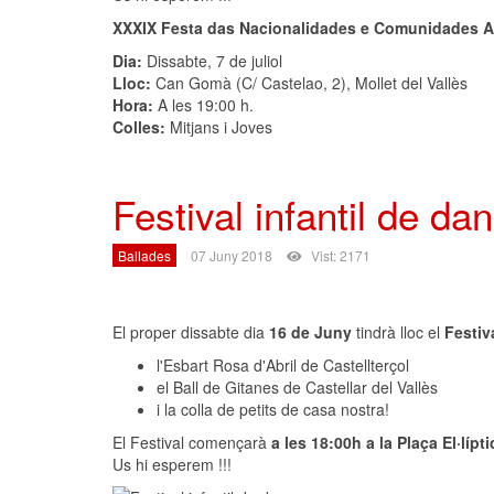
XXXIX Festa das Nacionalidades e Comunidades 
Dia:
Dissabte, 7 de juliol
Lloc:
Can Gomà (C/ Castelao, 2), Mollet del Vallès
Hora:
A les 19:00 h.
Colles:
Mitjans i Joves
Festival infantil de da
Ballades
07 Juny 2018
Vist: 2171
El proper dissabte dia
16 de Juny
tindrà lloc el
Festiv
l'Esbart Rosa d'Abril de Castellterçol
el Ball de Gitanes de Castellar del Vallès
i la colla de petits de casa nostra!
El Festival començarà
a les 18:00h a la Plaça El·lípti
Us hi esperem !!!