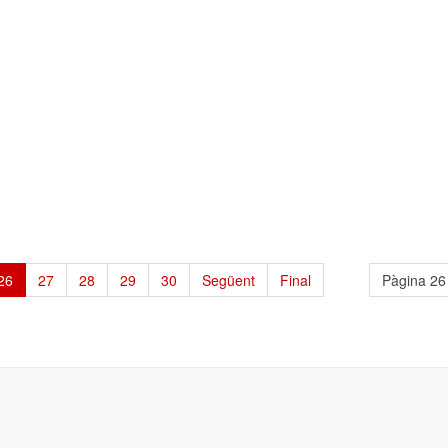
26
27
28
29
30
Següent
Final
Pàgina 26