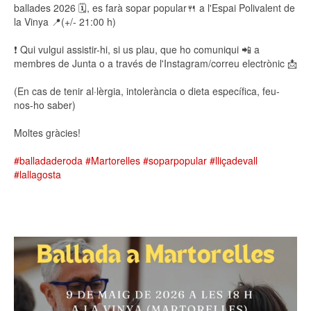
ballades 2026 🗓, es farà sopar popular🍴 a l'Espai Polivalent de
la Vinya 📍(+/- 21:00 h)
❗ Qui vulgui assistir-hi, si us plau, que ho comuniqui 📲 a
membres de Junta o a través de l'Instagram/correu electrònic 📩
(En cas de tenir al·lèrgia, intolerància o dieta específica, feu-
nos-ho saber)
Moltes gràcies!
#balladaderoda
#Martorelles
#soparpopular
#lliçadevall
#lallagosta