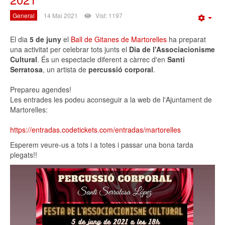
General
14 Mai 2021
Vist: 1197
Emp
El dia
5 de juny
el
Ball de Gitanes de Martorelles
ha preparat
una activitat per celebrar tots junts el
Dia de l'Associacionisme
Cultural
. És un espectacle diferent a càrrec d'en
Santi
Serratosa
, un artista de
percussió corporal
.
Prepareu agendes!
Les entrades les podeu aconseguir a la web de l'Ajuntament de
Martorelles:
https://entradas.codetickets.com/entradas/martorelles
Esperem veure-us a tots i a totes i passar una bona tarda
plegats!!