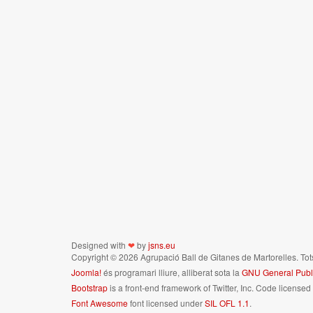
Designed with
❤
by
jsns.eu
Copyright © 2026 Agrupació Ball de Gitanes de Martorelles. Tot
Joomla!
és programari lliure, alliberat sota la
GNU General Publi
Bootstrap
is a front-end framework of Twitter, Inc. Code license
Font Awesome
font licensed under
SIL OFL 1.1
.