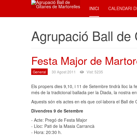
INICI
CALENDARI D
Agrupació Ball de 
Festa Major de Martor
General
30 Agost 2011
Vist: 5235
Els propers dies 9,10, i 11 de Setembre tindrà lloc la f
més de la tradicional ballada per la Diada, la nostra en
Aquests són els actes en els que col·labora el Ball de 
Divendres 9 de Setembre
- Acte: Pregó de Festa Major
- Lloc: Pati de la Masia Carrancà
- Hora: 20:30 h.