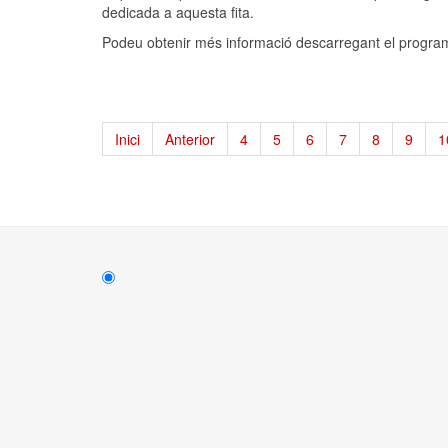
dedicada a aquesta fita.
Podeu obtenir més informació descarregant el progr
Inici
Anterior
4
5
6
7
8
9
1