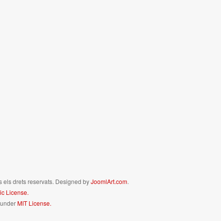
s els drets reservats. Designed by
JoomlArt.com
.
c License.
d under
MIT License.