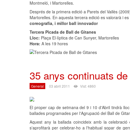
Montmeló, i Martorelles.
Després de la primera edició a Parets del Vallès (2009
Martorelles. En aquesta tercera edició es valorarà i es
coreografia, i millor ball innovador
Tercera Picada de Ball de Gitanes
Lloc:
Plaça El·líptica de Can Sunyer, Martorelles
Hora:
A les 19 hores
35 anys continuats de 
General
03 abril 2011
Vist: 4860
El proper cap de setmana del 9 i 10 d'Abril tindrà llo
ballades programades per l'Agrupació del Ball de Gita
Aquest any la ballada coincideix amb la celebració
s'aprofitarà per celebrar-ho a l'habitual sopar de g