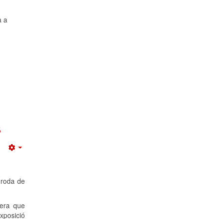
a a
s
Empty
a roda de
nera que
xposició