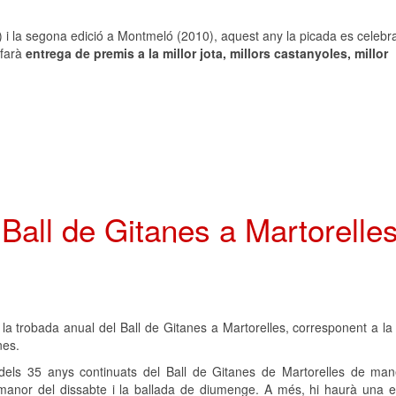
) i la segona edició a Montmeló (2010), aquest any la picada es celebr
 farà
entrega de premis a la millor jota, millors castanyoles, millor
Ball de Gitanes a Martorelle
c la trobada anual del Ball de Gitanes a Martorelles, corresponent a l
nes.
 dels 35 anys continuats del Ball de Gitanes de Martorelles de ma
ermanor del dissabte i la ballada de diumenge. A més, hi haurà una e